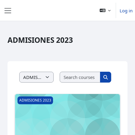
Skip to main content
Log in
Side panel
ADMISIONES 2023
Search courses
Course categories
Search course
RECURSOS
ADMISIONES 2023